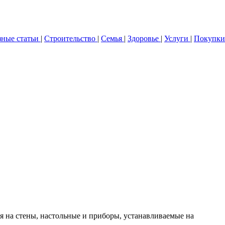
зные статьи
|
Строительство
|
Семья
|
Здоровье
|
Услуги
|
Покупки
 на стены, настольные и приборы, устанавливаемые на