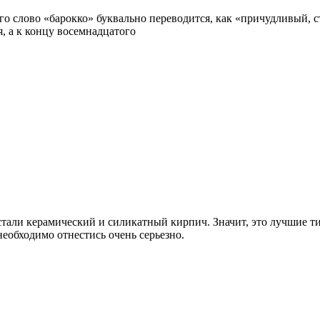
кого слово «барокко» буквально переводится, как «причудливый, 
, а к концу восемнадцатого
али керамический и силикатный кирпич. Значит, это лучшие тип
необходимо отнестись очень серьезно.