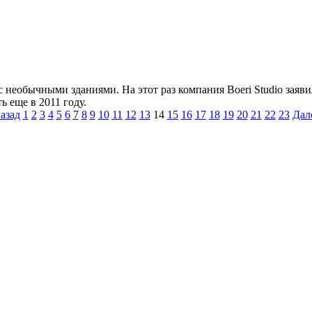
необычными зданиями. На этот раз компания Boeri Studio заявил
ь еще в 2011 году.
азад
1
2
3
4
5
6
7
8
9
10
11
12
13
14
15
16
17
18
19
20
21
22
23
Дал