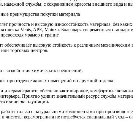
ой, надежной службы, с сохранением красоты внешнего вида и в
енные преимущества покупки материала
ляет прочность и высокую износостойкость материала, без каких
ая плитка Venis, APE, Mainzu. Благодаря современным стандарт
 превосходя мрамор и гранит.
нит обеспечивает высокую стойкость к различным механическим
в или торговых центров.
от воздействия химических соединений.
одит при отделке жилых помещений и наружной отделке.
и и керамогранита обеспечивают широкие, комфортные возможно
терьера. Приятно удивит значительный ресурс службы материал
енсивной эксплуатации.
ет работы только с натуральными компонентами при производств
и чистоты керамогранита не потребуется специальный уход – он