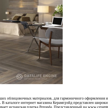
ших облицовочных материалов, для гармоничного оформления ин
а. В каталоге интернет магазина Керамгрэйд представлен широк
вает испанская плитка Peronda. Представленный на www.ceramtra