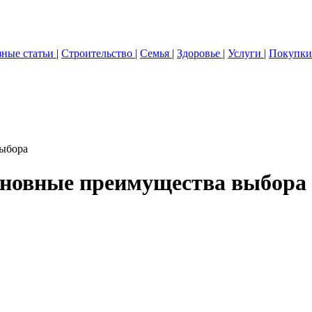
зные статьи
|
Строительство
|
Семья
|
Здоровье
|
Услуги
|
Покупки
выбора
сновные преимущества выбора