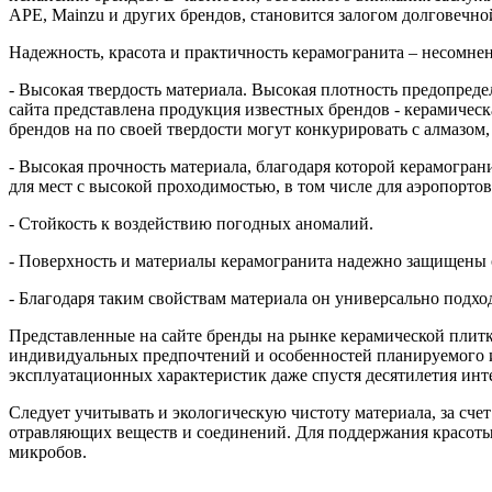
APE, Mainzu и других брендов, становится залогом долговечн
Надежность, красота и практичность керамогранита – несомн
- Высокая твердость материала. Высокая плотность предопреде
сайта представлена продукция известных брендов - керамическ
брендов на по своей твердости могут конкурировать с алмазом,
- Высокая прочность материала, благодаря которой керамогра
для мест с высокой проходимостью, в том числе для аэропорто
- Стойкость к воздействию погодных аномалий.
- Поверхность и материалы керамогранита надежно защищены 
- Благодаря таким свойствам материала он универсально подх
Представленные на сайте бренды на рынке керамической плитк
индивидуальных предпочтений и особенностей планируемого ин
эксплуатационных характеристик даже спустя десятилетия инт
Следует учитывать и экологическую чистоту материала, за сч
отравляющих веществ и соединений. Для поддержания красоты 
микробов.