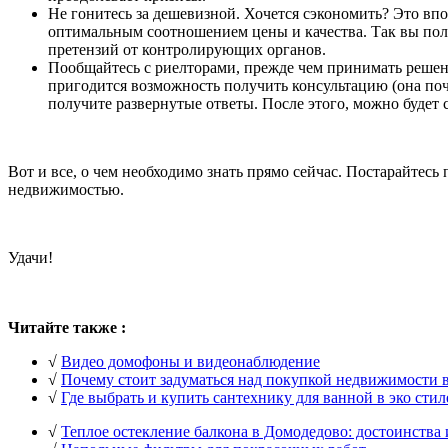
Не гонитесь за дешевизной. Хочется сэкономить? Это вп
оптимальным соотношением цены и качества. Так вы полу
претензий от контролирующих органов.
Пообщайтесь с риелторами, прежде чем принимать решени
пригодится возможность получить консультацию (она поч
получите развернутые ответы. После этого, можно будет 
Вот и все, о чем необходимо знать прямо сейчас. Постарайтесь
недвижимостью.
Удачи!
Читайте также :
√
Видео домофоны и видеонаблюдение
√
Почему стоит задуматься над покупкой недвижимости 
√
Где выбрать и купить сантехнику для ванной в эко стил
√
Теплое остекление балкона в Домодедово: достоинства 