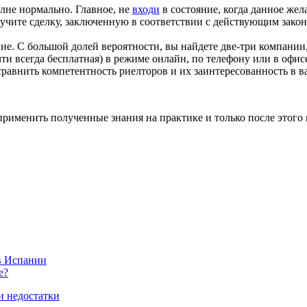
олне нормально. Главное, не
входи
в состояние, когда данное жел
чите сделку, заключенную в соответствии с действующим законо
е. С большой долей вероятности, вы найдете две-три компании,
ти всегда бесплатная) в режиме онлайн, по телефону или в офи
сравнить компетентность риелторов и их заинтересованность в 
 применить полученные знания на практике и только после этого
в Испании
е?
и недостатки