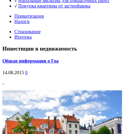
√
Напольные фильтры для покрасочных работ
√
Покупка квартиры от застройщика
Приватизация
Налоги
Страхование
Ипотека
Инвестиции в недвижимость
Общая информация о Гоа
14.08.2015
0
..