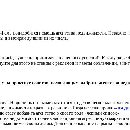
ой ему понадобится помощь агентства недвижимости. Неважно, п
ы и выбирай лучший из их числа.
ренцией, лучше не принимать поспешных решений. К тому же, с 
уйте для этого не стенды с рекламой и газеты объявлений, а инт
ых на практике советов, помогающих выбрать агентство нед
луг. Надо лишь ознакомиться с ними, сделав несколько тематич
недвижимости из разных регионов. Тогда все еще проще –
входи
е сразу добавить агентство в своего рода «черный список».
ства недвижимости очень часто проводя агрессивную маркетинг
нимающимся своим делом. Долгое пребывание на рынке говорит 