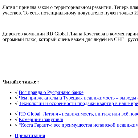
Латвия приняла закон о территориальном развитии. Теперь пл
участков. То есть, потенциальному покупателю нужен только 
Директор компании RD Global Лиана Кочеткова в комментарии 
огромный плюс, который очень важен для людей из СНГ - рус
Читайте также :
√
Вся правда о Русфинанс банке
√
Чем привлекательна Турецкая недвижимость – выводы о
√
Технологии и особенности продажи квартир в наше вр
√
RD Global: Латвия - недвижимость, винтаж или всё нов
√
Комерційні закупівлі
√
“Коста Гарант»: все преимущества испанской недвижи
Приватизация