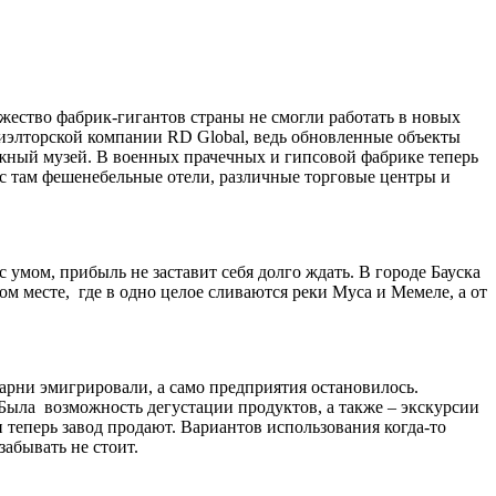
ество фабрик-гигантов страны не смогли работать в новых
иэлторской компании RD Global, ведь обновленные объекты
жный музей. В военных прачечных и гипсовой фабрике теперь
с там фешенебельные отели, различные торговые центры и
умом, прибыль не заставит себя долго ждать. В городе Бауска
ом месте, где в одно целое сливаются реки Муса и Мемеле, а от
варни эмигрировали, а само предприятия остановилось.
 Была возможность дегустации продуктов, а также – экскурсии
 теперь завод продают. Вариантов использования когда-то
абывать не стоит.