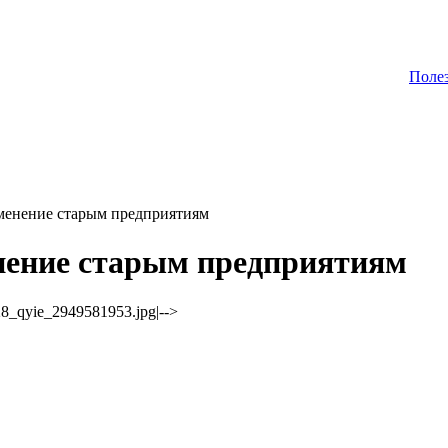
Поле
менение старым предприятиям
нение старым предприятиям
928_qyie_2949581953.jpg|-->