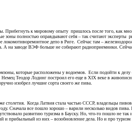
. Прибегнуть к мировому опыту пришлось после того, как множ
е зоны полностью оправдывают себя – так считают эксперты р
е локомотиворемонтное депо в Риге. Сейчас там – железнодоро
а. А на заводе ВЭФ больше не собирают радиоприемники. Сейча
зоны, которые расположены у водоемов. Если подойти к делу с 
а. Немец Теодор Лодинг построил его еще в ХIХ веке в живописн
норучно изобрел лучшие сорта своего же пива.
о же столетия. Когда Латвия стала частью СССР, владельцы пиво
оду. Сначала все пошло хорошо – варили несколько видов пива.
тствовало развитию туризма в Бауску. Но, что-то пошло не так и
 и прибыльный из них – возобновление дела. Но и про туризм з