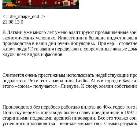
<!--dle_image_end-->
21.08.13
0
В Латвии уже много лет умело адаптируют промышленные зоны
экономических условиях. Инвестиции в бывшие индустриальны
производства в наши дни очень популярны. Пример – столетне
живут люди! Эти здания переделали в современные жилые дом
клубы всех видов и фасонов.
Считается очень престижным использовать недействующие пром
недалеко от Риги есть завод пива Lodina Alus в городке Бауск
этого «союза» получается - Лиелупе. К слову, хозяин собствен
Производство без перебоев работало вплоть до 40-х годов тог
Попытку вернуть пивзаводу былую славу предприняли в 1997 г
старинными подвалами древней пивоварни. Все это только сопу
успешного производства – великое множество. Самый разумный