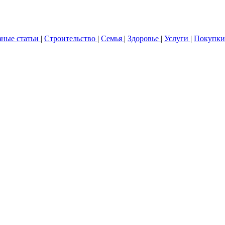
зные статьи
|
Строительство
|
Семья
|
Здоровье
|
Услуги
|
Покупки