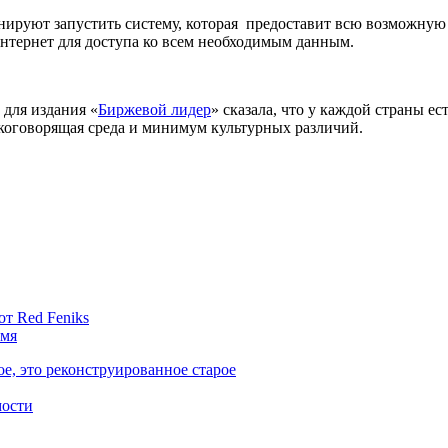
анируют запустить систему, которая предоставит всю возможну
Интернет для доступа ко всем необходимым данным.
для издания «
Биржевой лидер
» сказала, что у каждой страны е
скоговорящая среда и минимум культурных различий.
т Red Feniks
емя
ое, это реконструированное старое
мости