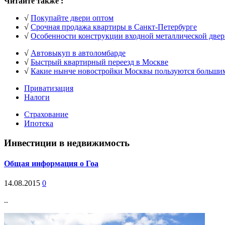
Читайте также :
√
Покупайте двери оптом
√
Срочная продажа квартиры в Санкт-Петербурге
√
Особенности конструкции входной металлической две
√
Автовыкуп в автоломбарде
√
Быстрый квартирный переезд в Москве
√
Какие нынче новостройки Москвы пользуются больши
Приватизация
Налоги
Страхование
Ипотека
Инвестиции в недвижимость
Общая информация о Гоа
14.08.2015
0
..