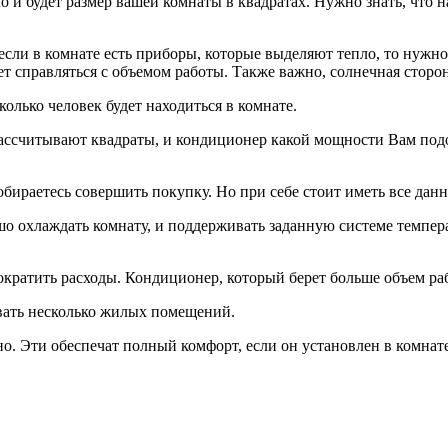
 и будет размер вашей комнаты в квадратах. Нужно знать, что н
если в комнате есть приборы, которые выделяют тепло, то нужно
т справляться с объемом работы. Также важно, солнечная сторон
олько человек будет находиться в комнате.
рассчитывают квадраты, и кондиционер какой мощности Вам подо
обираетесь совершить покупку. Но при себе стоит иметь все дан
 охлаждать комнату, и поддерживать заданную системе темпера
кратить расходы. Кондиционер, который берет больше объем рабо
вать несколько жилых помещений.
о. Эти обеспечат полный комфорт, если он установлен в комнат