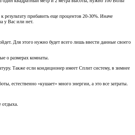
а один квадратный метр и 2 метра высоты, нужно 100 Вольт
 к результату прибавить еще процентов 20-30%. Иначе
а у Вас или нет.
йдет. Для этого нужно будет всего лишь ввести данные своего
ные о размерах комнаты.
туру. Также если кондиционер имеет Сплит систему, в зимнее
ты, естественно «кушает» много энергии, а это все затраты.
е отдыха.