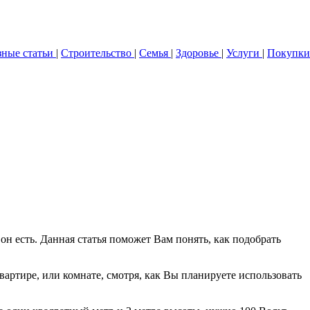
зные статьи
|
Строительство
|
Семья
|
Здоровье
|
Услуги
|
Покупки
н есть. Данная статья поможет Вам понять, как подобрать
квартире, или комнате, смотря, как Вы планируете использовать
.