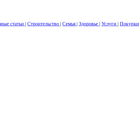
зные статьи
|
Строительство
|
Семья
|
Здоровье
|
Услуги
|
Покупки