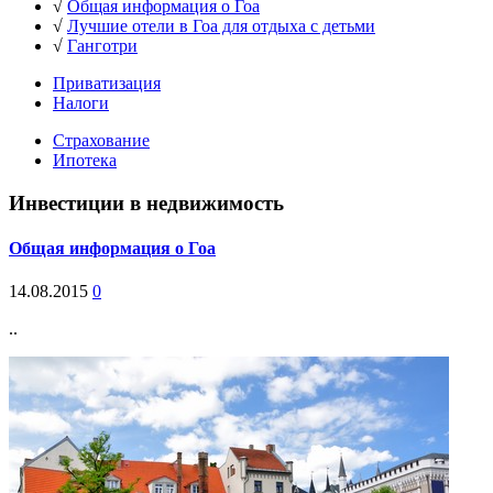
√
Общая информация о Гоа
√
Лучшие отели в Гоа для отдыха с детьми
√
Ганготри
Приватизация
Налоги
Страхование
Ипотека
Инвестиции в недвижимость
Общая информация о Гоа
14.08.2015
0
..